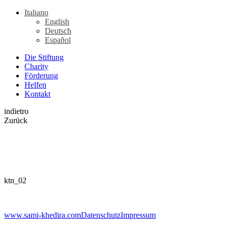
Italiano
English
Deutsch
Español
Die Stiftung
Charity
Förderung
Helfen
Kontakt
indietro
Zurück
ktn_02
www.sami-khedira.com
Datenschutz
Impressum